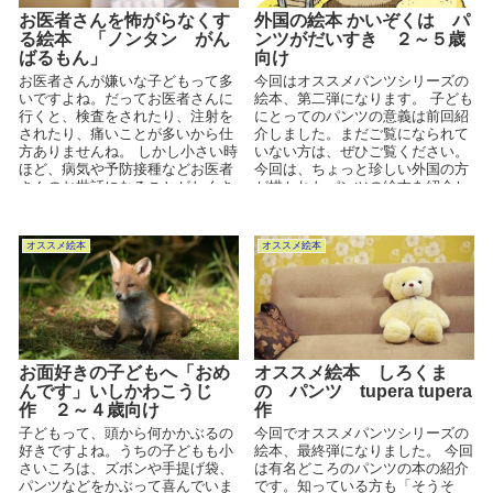
お医者さんを怖がらなくす
外国の絵本 かいぞくは パ
る絵本 「ノンタン がん
ンツがだいすき ２～５歳
ばるもん」
向け
お医者さんが嫌いな子どもって多
今回はオススメパンツシリーズの
いですよね。だってお医者さんに
絵本、第二弾になります。 子ども
行くと、検査をされたり、注射を
にとってのパンツの意義は前回紹
されたり、痛いことが多いから仕
介しました。まだご覧になられて
方ありませんね。 しかし小さい時
いない方は、ぜひご覧ください。
ほど、病気や予防接種などお医者
今回は、ちょっと珍しい外国の方
さんのお世話になることがたくさ
が描かれたパンツの絵本を紹介し
んあると思います。小さいお...
ようと思います。子ども...
オススメ絵本
オススメ絵本
お面好きの子どもへ「おめ
オススメ絵本 しろくま
んです」いしかわこうじ
の パンツ tupera tupera
作 ２～４歳向け
作
子どもって、頭から何かかぶるの
今回でオススメパンツシリーズの
好きですよね。うちの子どもも小
絵本、最終弾になりました。 今回
さいころは、ズボンや手提げ袋、
は有名どころのパンツの本の紹介
パンツなどをかぶって喜んでいま
です。知っている方も「そうそ