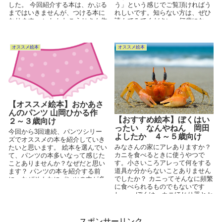
した。 今回紹介する本は、かぶる
う」という感じでご覧頂ければう
まではいきませんが、つける本に
れしいです。知らない方は、ぜひ
なります。 いしかわこうじさん作
読んでみてください。何歳になっ
の「おめんです」という...
ても楽しめる、そんなパンツの...
オススメ絵本
オススメ絵本
【オススメ絵本】おかあさ
んのパンツ 山岡ひかる作
【おすすめ絵本】ぼくはい
２～３歳向け
ったい なんやねん 岡田
今回から3回連続、パンツシリー
よしたか ４～５歳向け
ズでオススメの本を紹介していき
みなさんの家にアレありますか？
たいと思います。 絵本を選んでい
カニを食べるときに使うやつで
て、パンツの本多いなって感じた
す。小さいころアレって何をする
ことありませんか？なぜだと思い
道具か分からないことありません
ます？ パンツの本を紹介する前
でしたか？ カニってそんなに頻繁
に、なぜそんなにパンツの本が多
に食べられるものでもないです
いのか、ぼくなりに考察し...
し…。 ぼくは、カニほじり器とか
勝手に名前を付けていま...
スポンサーリンク