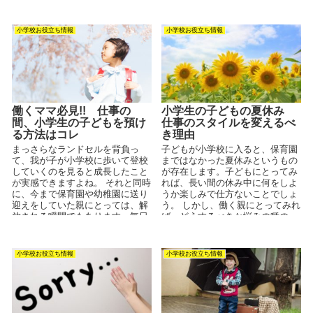
小学校お役立ち情報
小学校お役立ち情報
働くママ必見!! 仕事の
小学生の子どもの夏休み
間、小学生の子どもを預け
仕事のスタイルを変えるべ
る方法はコレ
き理由
まっさらなランドセルを背負っ
子どもが小学校に入ると、保育園
て、我が子が小学校に歩いて登校
まではなかった夏休みというもの
していくのを見ると成長したこと
が存在します。子どもにとってみ
が実感できますよね。 それと同時
れば、長い間の休み中に何をしよ
に、今まで保育園や幼稚園に送り
うか楽しみで仕方ないことでしょ
迎えをしていた親にとっては、解
う。 しかし、働く親にとってみれ
放される瞬間でもあります。毎日
ば、どうするべきか悩みの種の一
の送り迎えがなくなる、それは...
つだと思います。ぼくは元教...
小学校お役立ち情報
小学校お役立ち情報