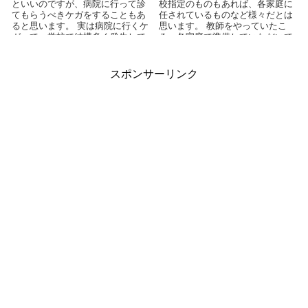
といいのですが、病院に行って診
校指定のものもあれば、各家庭に
てもらうべきケガをすることもあ
任されているものなど様々だとは
ると思います。 実は病院に行くケ
思います。 教師をやっていたこ
ガって、学校で結構多く発生して
ろ、各家庭で準備していただいて
いるんですよね。階段から落ち...
いたものの中で、「へぇ～こん...
スポンサーリンク