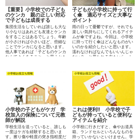
【重要】小学校での子ども
子どもが小学校に持って行
のケンカ 親の正しい対応
く傘 適応サイズと大事な
で子どもは成長する
ポイント
集団生活をしていれば誰しも大な
雨の日って憂鬱ですが、それでも
り小なりはあれども友達とケンカ
楽しい気持ちにしてくれるアイテ
をすることはあるでしょう。年齢
ムが傘ですよね。今回は、小学校
が小さければ小さいほど、些細な
に持って行く傘はどんなものがい
ことでケンカになると思います。
いのかを紹介したいと思います。
他人事であれば「子どものケンカ
濡れなければなんでもいいんじゃ
なんてよくあること」と思うかも
ない？ と思われる方もいらっし
しれませんが、可愛い我が子...
ゃるかもしれませんが、傘に...
小学校お役立ち情報
小学校お役立ち情報
小学校の子どもがケガ 学
これは便利‼ 小学校で子
校加入の保険について元教
どもが持っていると便利な
師が解説
アイテムを紹介
学校生活を送っていると、誰しも
小学校に行きだすと、傘やお道具
一度はケガを経験すると思いま
箱、ランドセルといろんなものを
す。擦り傷や軽度の突き指程度だ
持っていかないといけません。学