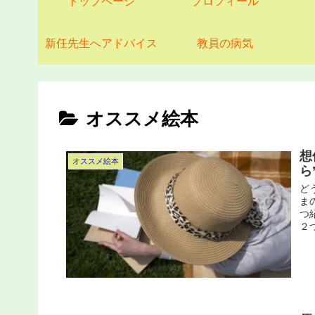
トップページ
プロフィール
新任先生へアドバイス
教員の病気
オススメ絵本
想
オススメ絵本
ら
ど
ま
つ
２