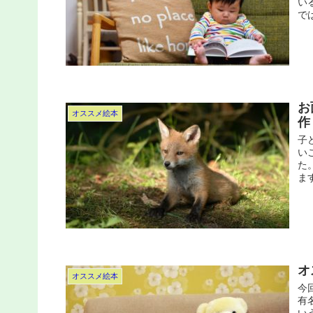
い
で
お
オススメ絵本
作
子
い
た
ま
オ
オススメ絵本
今
有