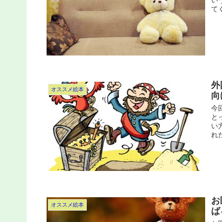
い
て
外
オススメ絵本
向
今
と
い
れ
お
オススメ絵本
ば