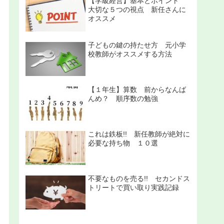
【学級経営】基本とポイント
大切な５つの視点 新任さんに
オススメ
子どもの鍵の持たせ方 元小学
校教師がオススメする方法
【１年生】算数 前からなんば
んめ？ 順序数の勉強
これは鉄板!! 新任教師が絶対に
必要な持ち物 １０選
不要なものを売る!! セカンドス
トリートで買い取り実践記録