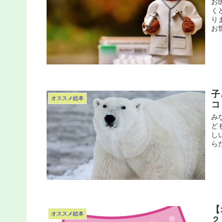
お
く
り
お
子
オススメ絵本
コ
み
ど
し
ら
【
オススメ絵本
２