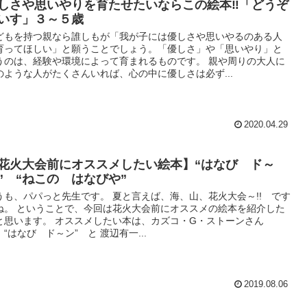
しさや思いやりを育たせたいならこの絵本‼「どうぞ
いす」３～５歳
どもを持つ親なら誰しもが「我が子には優しさや思いやるのある人
育ってほしい」と願うことでしょう。「優しさ」や「思いやり」と
うのは、経験や環境によって育まれるものです。 親や周りの大人に
のような人がたくさんいれば、心の中に優しさは必ず...
2020.04.29
花火大会前にオススメしたい絵本】“はなび ド～
” “ねこの はなびや”
うも、パパっと先生です。 夏と言えば、海、山、花火大会～!! です
ね。 ということで、今回は花火大会前にオススメの絵本を紹介した
と思います。 オススメしたい本は、カズコ・G・ストーンさん
 “はなび ド～ン” と 渡辺有一...
2019.08.06