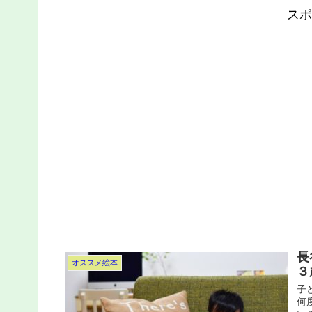
スポ
長
オススメ絵本
３
子
何