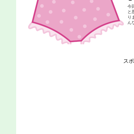
今
と
り
ん
スポ