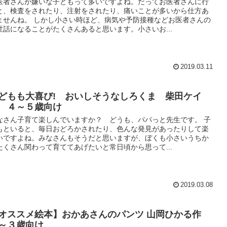
医者さんが嫌いな子どもって多いですよね。だってお医者さんに行
と、検査をされたり、注射をされたり、痛いことが多いから仕方あ
ませんね。 しかし小さい時ほど、病気や予防接種などお医者さんの
世話になることがたくさんあると思います。小さいお...
2019.03.11
どもも大喜び! おいしそうなしろくま 柴田ケイ
 ４～５歳向け
なさん子育て楽しんでいますか？ どうも、パパっと先生です。 子
もといると、毎日おどろかされたり、色んな発見があったりして楽
いですよね。みなさんもそうだと思いますが、ぼくも小さいうちか
たくさん関わって育ててあげたいと常日頃から思って...
2019.03.08
オススメ絵本】おかあさんのパンツ 山岡ひかる作
～３歳向け