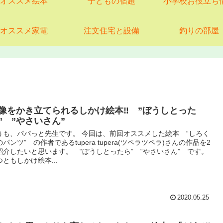
オススメ絵本
子どもの宿題
小学校お役立ち
オススメ家電
注文住宅と設備
釣りの部屋
像をかき立てられるしかけ絵本‼ ”ぼうしとった
” ”やさいさん”
うも、パパっと先生です。 今回は、前回オススメした絵本 “しろく
のパンツ” の作者であるtupera tupera(ツペラツペラ)さんの作品を2
紹介したいと思います。 “ぼうしとったら” “やさいさん” です。
つともしかけ絵本...
2020.05.25