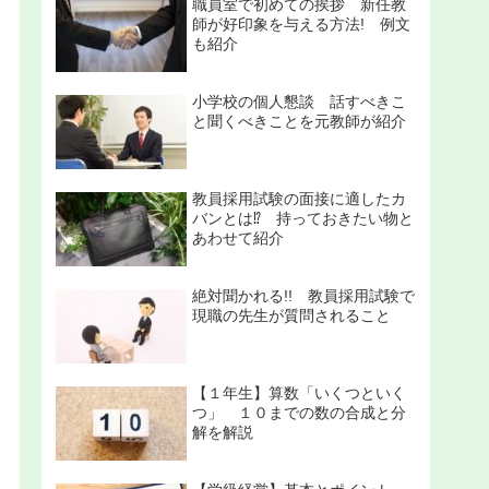
職員室で初めての挨拶 新任教
師が好印象を与える方法! 例文
も紹介
小学校の個人懇談 話すべきこ
と聞くべきことを元教師が紹介
教員採用試験の面接に適したカ
バンとは⁉ 持っておきたい物と
あわせて紹介
絶対聞かれる!! 教員採用試験で
現職の先生が質問されること
【１年生】算数「いくつといく
つ」 １０までの数の合成と分
解を解説