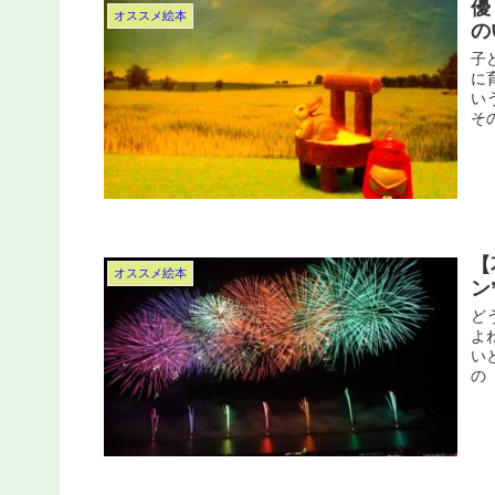
優
オススメ絵本
の
子
に
い
そ
【
オススメ絵本
ン
ど
よ
い
の